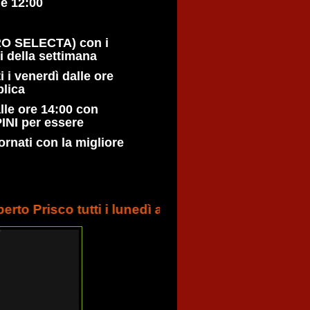
le 12:00
O SELECTA) con i
i della settimana
ti i venerdì dalle ore
plica
le ore 14:00 con
NI per essere
rnati con la migliore
 tutti i lunedì alle ore 14.00