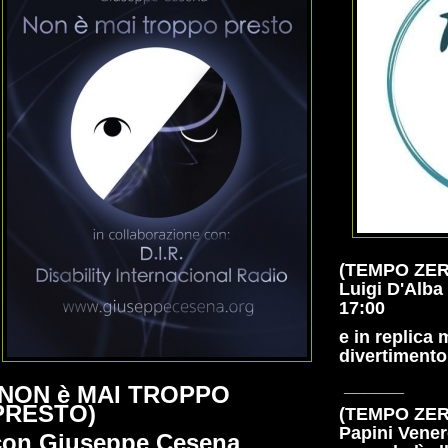
(TEMPO ZERO
Luigi D'Alba 
17:00
e in replica 
divertimento
______
(NON è MAI TROPPO
PRESTO)
(TEMPO ZER
Papini Venerd
con Giuseppe Cesena