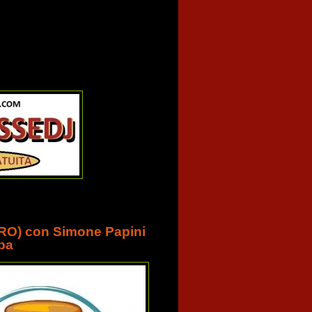
O) con Simone Papini
lba