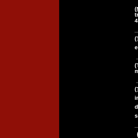
(
t
4
_
(
e
(
m
_
(
i
d
s
_