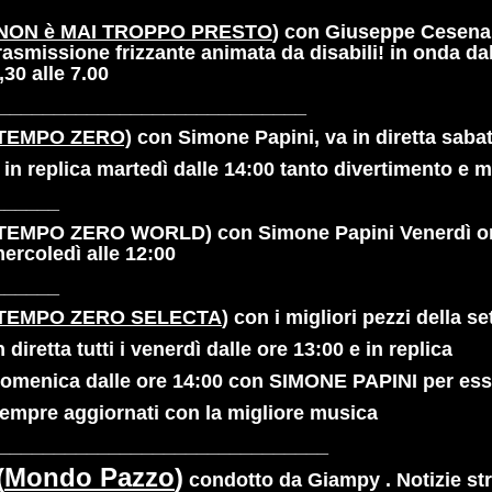
NON è MAI TROPPO PRESTO
) con Giuseppe Cesena
rasmissione frizzante animata da disabili! in onda dal
,30 alle 7.00
____________________________
TEMPO ZERO)
con Simone Papini, va in diretta sabat
 in replica martedì dalle 14:00 tanto divertimento e 
______
TEMPO ZERO WORLD) con Simone Papini Venerdì ore 
ercoledì alle 12:00
_____
TEMPO ZERO SELECTA
) con i migliori pezzi della s
n diretta tutti i venerdì dalle ore 13:00 e in replica
omenica dalle ore 14:00 con SIMONE PAPINI per es
empre aggiornati con la migliore musica
______________________________
(
Mondo Pazzo
)
condotto da Giampy . Notizie str