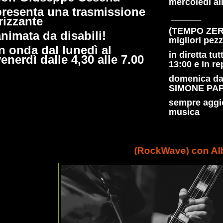
mercoledì al
presenta una trasmissione
______
rizzante
(TEMPO ZER
animata da disabili!
migliori pezz
in onda dal lunedì al
in diretta tut
enerdì dalle 4,30 alle 7.00
13:00 e in re
domenica dal
SIMONE PAPI
sempre aggio
musica
(RockWave) con Alberto Prisco